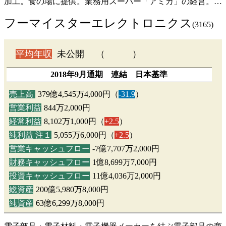
加工。食の場に提供。業務用スーパー「アミカ」の経営。…
フーマイスターエレクトロニクス
(3165)
平均年収
未公開 （ ）
2018年9月通期 連結 日本基準
売上高
379億4,545万4,000円（
-31.9
）
営業利益
844万2,000円
経常利益
8,102万1,000円（
+2.5
）
純利益 注１
5,055万6,000円（
+2.5
）
営業キャッシュフロー
-7億7,707万2,000円
財務キャッシュフロー
1億8,699万7,000円
投資キャッシュフロー
11億4,036万2,000円
総資産
200億5,980万8,000円
純資産
63億6,299万8,000円