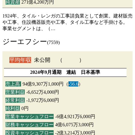
純資産
271億4,200万円
1924年、タイル・レンガの工事請負業として創業。建材販売
や工事、住設機器販売や工事、タイル工事など手掛ける。
事業セグメントは、（…
ジーエフシー
(7559)
平均年収
未公開 （ ）
2024年9月通期 連結 日本基準
売上高
94億9,307万1,000円（
-56.6
）
営業利益
-6,652万4,000円
経常利益
-1,972万6,000円
純利益
0円
営業キャッシュフロー
-6億4,921万6,000円
財務キャッシュフロー
4億6,075万3,000円
投資キャッシュフロー
-2億3,214万3,000円