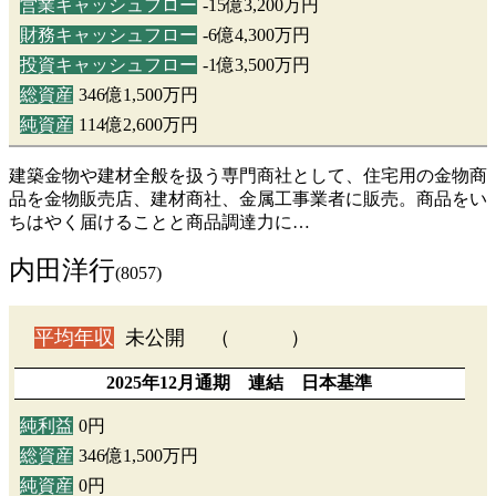
営業キャッシュフロー
-15億3,200万円
財務キャッシュフロー
-6億4,300万円
投資キャッシュフロー
-1億3,500万円
総資産
346億1,500万円
純資産
114億2,600万円
建築金物や建材全般を扱う専門商社として、住宅用の金物商
品を金物販売店、建材商社、金属工事業者に販売。商品をい
ちはやく届けることと商品調達力に…
内田洋行
(8057)
平均年収
未公開 （ ）
2025年12月通期 連結 日本基準
純利益
0円
総資産
346億1,500万円
純資産
0円