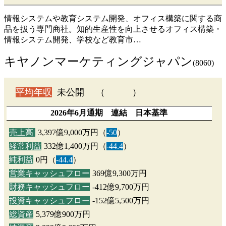
情報システムや教育システム開発、オフィス構築に関する商
品を扱う専門商社。知的生産性を向上させるオフィス構築・
情報システム開発、学校など教育市…
キヤノンマーケティングジャパン
(8060)
平均年収
未公開 （ ）
2026年6月通期 連結 日本基準
売上高
3,397億9,000万円（
-50
）
経常利益
332億1,400万円（
-44.4
）
純利益
0円（
-44.4
）
営業キャッシュフロー
369億9,300万円
財務キャッシュフロー
-412億9,700万円
投資キャッシュフロー
-152億5,500万円
総資産
5,379億900万円