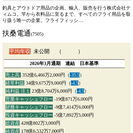
釣具とアウトドア用品の企画、輸入、販売を行う株式会社テ
ィムコ。竿から衣料品に至るまで、すべてのフライ用品を取
り扱う唯一の企業。フライフィッシ…
扶桑電通
(7505)
平均年収
未公開 （ ）
2026年3月通期 連結 日本基準
売上高
352億6,466万2,000円（
-35.5
）
経常利益
34億9,675万9,000円（
-4.5
）
純利益 注１
23億8,704万6,000円（
-4.5
）
営業キャッシュフロー
-19億871万6,000円
財務キャッシュフロー
-9億7,414万6,000円
投資キャッシュフロー
-5億7,892万5,000円
総資産
428億802万3,000円
純資産
178億6,532万7,000円