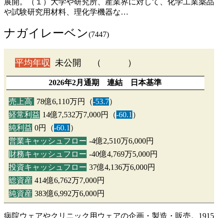
展開。（１）大学や研究所、産業界に対して、化学工業薬品
や試験研究用材料、理化学機器な…
ナガイレーベン
(7447)
平均年収
未公開 （ ）
2026年2月通期 連結 日本基準
売上高
78億6,110万円（
-53.7
）
経常利益
14億7,532万7,000円（
-60.1
）
純利益
0円（
-60.1
）
営業キャッシュフロー
-4億2,510万6,000円
財務キャッシュフロー
-40億4,769万5,000円
投資キャッシュフロー
37億4,136万6,000円
総資産
414億6,762万7,000円
純資産
383億6,992万6,000円
病院ウェアやクリニック用ウェアの企画・製造・販売。1915