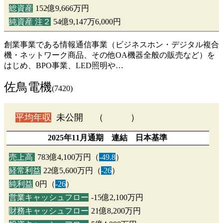
総資産
152億9,666万円
純資産 注２
54億9,147万6,000円
創業事業である情報通信事業（ビジネスホン・デジタル複合
機・ネットワーク商品、その他OA機器全般の販売など）を
はじめ、BPO事業、LED照明や…
佐鳥電機
(7420)
平均年収
未公開 （ ）
2025年11月通期 連結 日本基準
売上高
783億4,100万円（
-49.8
）
経常利益
22億5,600万円（
-26
）
純利益
0円（
-26
）
営業キャッシュフロー
-15億2,100万円
財務キャッシュフロー
21億8,200万円