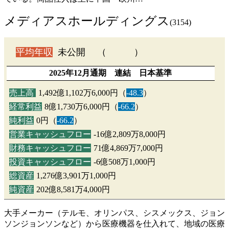
メディアスホールディングス
(3154)
平均年収
未公開 （ ）
2025年12月通期 連結 日本基準
売上高
1,492億1,102万6,000円（
-48.3
）
経常利益
8億1,730万6,000円（
-66.2
）
純利益
0円（
-66.2
）
営業キャッシュフロー
-16億2,809万8,000円
財務キャッシュフロー
71億4,869万7,000円
投資キャッシュフロー
-6億508万1,000円
総資産
1,276億3,901万1,000円
純資産
202億8,581万4,000円
大手メーカー（テルモ、オリンパス、シスメックス、ジョン
ソンジョンソンなど）から医療機器を仕入れて、地域の医療