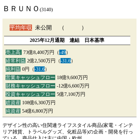
ＢＲＵＮＯ
(3140)
平均年収
未公開 （ ）
2025年12月通期 連結 日本基準
売上高
73億8,400万円（
-49
）
経常利益
2億2,500万円（
-31.6
）
純利益
0円（
-31.6
）
営業キャッシュフロー
18億9,600万円
財務キャッシュフロー
-12億6,600万円
投資キャッシュフロー
5億7,100万円
総資産
108億6,300万円
純資産
54億6,800万円
デザイン性の高い住関連ライフスタイル商品(家電・インテ
リア雑貨、トラベルグッズ、化粧品等)の企画・開発を行っ
ている。商品仕入は主に中国・欧州…