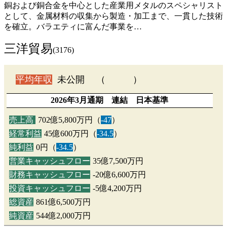
銅および銅合金を中心とした産業用メタルのスペシャリスト
として、金属材料の収集から製造・加工まで、一貫した技術
を確立。バラエティに富んだ事業を…
三洋貿易
(3176)
平均年収
未公開 （ ）
2026年3月通期 連結 日本基準
売上高
702億5,800万円（
-47
）
経常利益
45億600万円（
-34.5
）
純利益
0円（
-34.5
）
営業キャッシュフロー
35億7,500万円
財務キャッシュフロー
-20億6,600万円
投資キャッシュフロー
-5億4,200万円
総資産
861億6,500万円
純資産
544億2,000万円