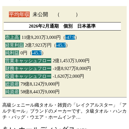
平均年収
未公開 （ ）
2026年2月通期 個別 日本基準
売上高
11億9,203万3,000円（
-47.9
）
経常利益
2億7,923万円（
-45.7
）
純利益
0円（
-45.7
）
営業キャッシュフロー
2億1,453万3,000円
財務キャッシュフロー
-1億8,927万8,000円
投資キャッシュフロー
-1,620万2,000円
総資産
79億8,124万9,000円
純資産
58億8,443万9,000円
高級シェニール織タオル・雑貨の「レイクアルスター」「ア
ルテモール」ブランドのメーカーです。タ級タオル・ハンカ
チ・バッグ・ウエア・ホームインテ…