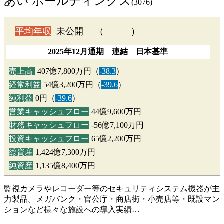
あい ホールディングス
(3076)
平均年収
未公開 （ ）
2025年12月通期 連結 日本基準
売上高
407億7,800万円（
-38.3
）
経常利益
54億3,200万円（
-39.6
）
純利益
0円（
-39.6
）
営業キャッシュフロー
44億9,600万円
財務キャッシュフロー
-56億7,100万円
投資キャッシュフロー
65億2,200万円
総資産
1,424億7,300万円
純資産
1,135億8,400万円
監視カメラやレコーダー等のセキュリティシステム機器が主
力製品。メガバンク・官公庁・商店街・小売店等・既設マン
ションなど様々な施設への導入実績…