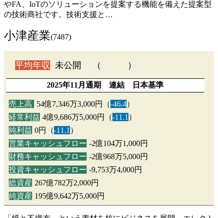
やFA、IoTのソリューションを提案する機能を備えた提案型
の技術商社です。技術支援と…
小津産業
(7487)
平均年収
未公開 （ ）
2025年11月通期 連結 日本基準
売上高
54億7,346万3,000円（
-46.4
）
経常利益
4億9,686万5,000円（
-11.1
）
純利益
0円（
-11.1
）
営業キャッシュフロー
-2億104万1,000円
財務キャッシュフロー
-2億968万5,000円
投資キャッシュフロー
-9,753万4,000円
総資産
267億782万2,000円
純資産
195億9,642万5,000円