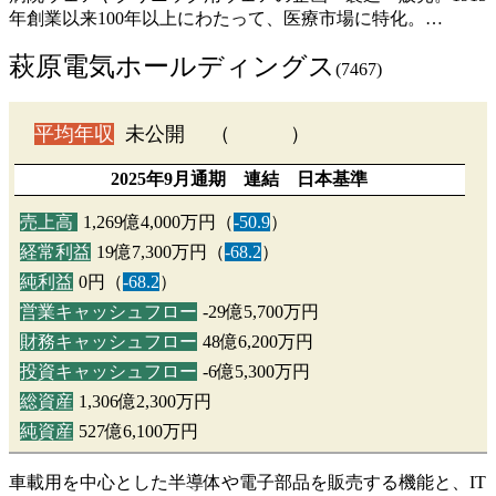
年創業以来100年以上にわたって、医療市場に特化。…
萩原電気ホールディングス
(7467)
平均年収
未公開 （ ）
2025年9月通期 連結 日本基準
売上高
1,269億4,000万円（
-50.9
）
経常利益
19億7,300万円（
-68.2
）
純利益
0円（
-68.2
）
営業キャッシュフロー
-29億5,700万円
財務キャッシュフロー
48億6,200万円
投資キャッシュフロー
-6億5,300万円
総資産
1,306億2,300万円
純資産
527億6,100万円
車載用を中心とした半導体や電子部品を販売する機能と、IT