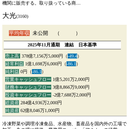
機関に販売する。取り扱っている商…
大光
(3160)
平均年収
未公開 （ ）
2025年11月通期 連結 日本基準
売上高
378億7,156万5,000円（
-49.4
）
経常利益
1億1,698万6,000円（
-86.1
）
純利益
0円（
-86.1
）
営業キャッシュフロー
1億5,201万2,000円
財務キャッシュフロー
3億8,866万9,000円
投資キャッシュフロー
-2億7,688万2,000円
総資産
284億4,936万2,000円
純資産
62億8,046万1,000円
冷凍野菜や調理冷凍食品、水産物、畜産品を国内外の工場で