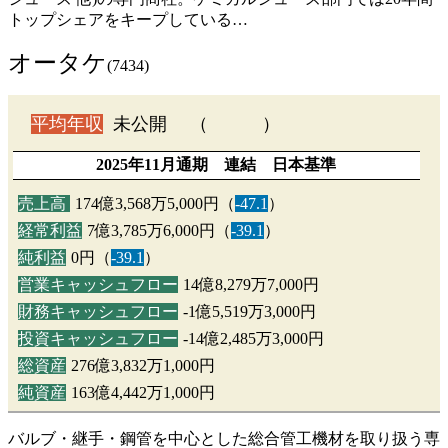
トップシェアをキープしている…
オータケ
(7434)
平均年収
未公開 （ ）
2025年11月通期 連結 日本基準
売上高
174億3,568万5,000円（
-47.1
）
経常利益
7億3,785万6,000円（
-39.1
）
純利益
0円（
-39.1
）
営業キャッシュフロー
14億8,279万7,000円
財務キャッシュフロー
-1億5,519万3,000円
投資キャッシュフロー
-14億2,485万3,000円
総資産
276億3,832万1,000円
純資産
163億4,442万1,000円
バルブ・継手・鋼管を中心とした総合管工機材を取り扱う専