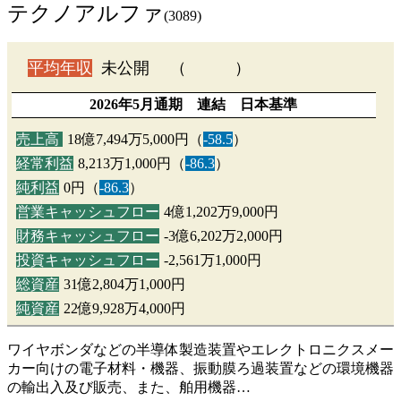
テクノアルファ
(3089)
平均年収
未公開 （ ）
2026年5月通期 連結 日本基準
売上高
18億7,494万5,000円（
-58.5
）
経常利益
8,213万1,000円（
-86.3
）
純利益
0円（
-86.3
）
営業キャッシュフロー
4億1,202万9,000円
財務キャッシュフロー
-3億6,202万2,000円
投資キャッシュフロー
-2,561万1,000円
総資産
31億2,804万1,000円
純資産
22億9,928万4,000円
ワイヤボンダなどの半導体製造装置やエレクトロニクスメー
カー向けの電子材料・機器、振動膜ろ過装置などの環境機器
の輸出入及び販売、また、舶用機器…