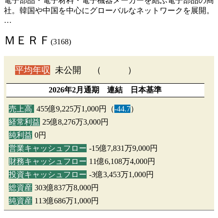
電子部品・電子材料・電子機器メーカーを結ぶ電子部品の商
社。韓国や中国を中心にグローバルなネットワークを展開。
…
ＭＥＲＦ
(3168)
平均年収
未公開 （ ）
2026年2月通期 連結 日本基準
売上高
455億9,225万1,000円（
-44.7
）
経常利益
25億8,276万3,000円
純利益
0円
営業キャッシュフロー
-15億7,831万9,000円
財務キャッシュフロー
11億6,108万4,000円
投資キャッシュフロー
-3億3,453万1,000円
総資産
303億837万8,000円
純資産
113億686万1,000円