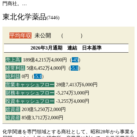
門商社。…
東北化学薬品
(7446)
平均年収
未公開 （ ）
2026年3月通期 連結 日本基準
売上高
189億4,215万4,000円（
-45
）
経常利益
5億6,452万4,000円（
-5.1
）
純利益
0円（
-5.1
）
営業キャッシュフロー
28億7,413万6,000円
財務キャッシュフロー
-5,274万3,000円
投資キャッシュフロー
-3,255万4,000円
総資産
203億5,250万2,000円
純資産
85億3,712万2,000円
化学関連を専門領域とする商社として、昭和28年から事業を