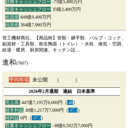
財務キャッシュフロー
-75億5,400万円
投資キャッシュフロー
35億2,400万円
総資産
849億9,400万円
純資産
364億7,900万円
管工機材商社。【商品例】管類・継手類、バルブ・コック、
副資材・工具類、衛生陶器（トイレ）・水栓、換気・空調、
給湯・暖房、厨房関連、キッチン設…
進和
(7607)
平均年収
未公開 （ ）
2026年2月通期 連結 日本基準
売上高
447億7,195万6,000円（
-48
）
経常利益
30億1,217万7,000円（
-37.3
）
純利益
0円（
-37.3
）
営業キャッシュフロー
-38億6,592万7,000円