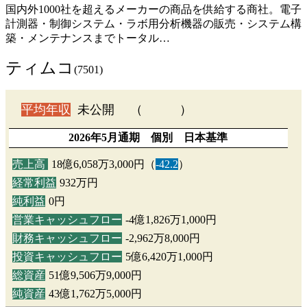
国内外1000社を超えるメーカーの商品を供給する商社。電子
計測器・制御システム・ラボ用分析機器の販売・システム構
築・メンテナンスまでトータル…
ティムコ
(7501)
平均年収
未公開 （ ）
2026年5月通期 個別 日本基準
売上高
18億6,058万3,000円（
-42.2
）
経常利益
932万円
純利益
0円
営業キャッシュフロー
-4億1,826万1,000円
財務キャッシュフロー
-2,962万8,000円
投資キャッシュフロー
5億6,420万1,000円
総資産
51億9,506万9,000円
純資産
43億1,762万5,000円