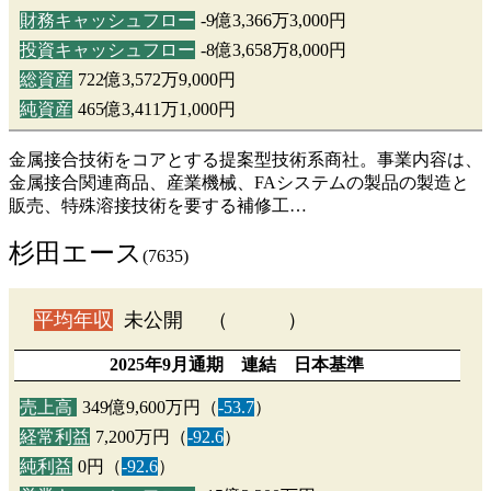
財務キャッシュフロー
-9億3,366万3,000円
投資キャッシュフロー
-8億3,658万8,000円
総資産
722億3,572万9,000円
純資産
465億3,411万1,000円
金属接合技術をコアとする提案型技術系商社。事業内容は、
金属接合関連商品、産業機械、FAシステムの製品の製造と
販売、特殊溶接技術を要する補修工…
杉田エース
(7635)
平均年収
未公開 （ ）
2025年9月通期 連結 日本基準
売上高
349億9,600万円（
-53.7
）
経常利益
7,200万円（
-92.6
）
純利益
0円（
-92.6
）