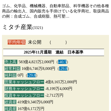
ゴム、化学品、機械機器、自動車部品、科学機器その他各種
商品の輸出入、国内販売を手掛けている化学商社。取扱商品
の例：合成ゴム、合成樹脂、熱可塑…
ミタチ産業
(3321)
平均年収
未公開 （ ）
2025年11月通期 連結 日本基準
売上高
583億4,823万2,000円（
-40.5
）
経常利益
16億6,746万8,000円（
-29.8
）
純利益
0円（
-29.8
）
営業キャッシュフロー
4億8,165万2,000円
財務キャッシュフロー
-8,199万4,000円
投資キャッシュフロー
-2,712万円
総資産
419億9,340万6,000円
純資産
167億6,172万円