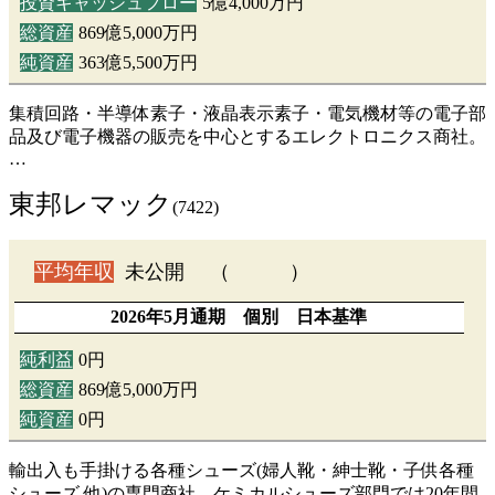
投資キャッシュフロー
5億4,000万円
総資産
869億5,000万円
純資産
363億5,500万円
集積回路・半導体素子・液晶表示素子・電気機材等の電子部
品及び電子機器の販売を中心とするエレクトロニクス商社。
…
東邦レマック
(7422)
平均年収
未公開 （ ）
2026年5月通期 個別 日本基準
純利益
0円
総資産
869億5,000万円
純資産
0円
輸出入も手掛ける各種シューズ(婦人靴・紳士靴・子供各種
シューズ 他)の専門商社。ケミカルシューズ部門では20年間