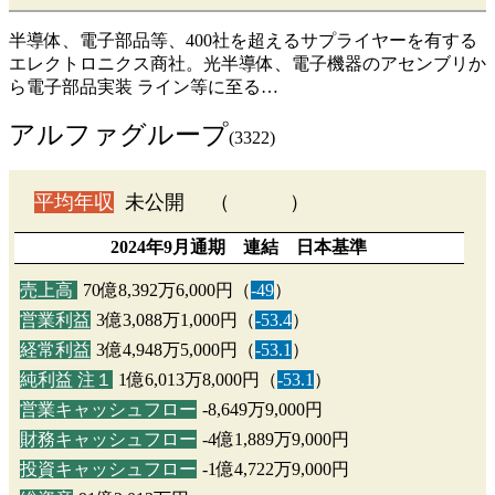
半導体、電子部品等、400社を超えるサプライヤーを有する
エレクトロニクス商社。光半導体、電子機器のアセンブリか
ら電子部品実装 ライン等に至る…
アルファグループ
(3322)
平均年収
未公開 （ ）
2024年9月通期 連結 日本基準
売上高
70億8,392万6,000円（
-49
）
営業利益
3億3,088万1,000円（
-53.4
）
経常利益
3億4,948万5,000円（
-53.1
）
純利益 注１
1億6,013万8,000円（
-53.1
）
営業キャッシュフロー
-8,649万9,000円
財務キャッシュフロー
-4億1,889万9,000円
投資キャッシュフロー
-1億4,722万9,000円