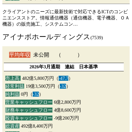
クライアントのニーズに最新技術で対応できるICTのコンビ
ニエンスストア。情報通信機器（通信機器、電子機器、ＯＡ
機器）の販売施工、システムコン…
アイナボホールディングス
(7539)
平均年収
未公開 （ ）
2026年3月通期 連結 日本基準
売上高
482億5,800万円（
-47.7
）
経常利益
19億3,500万円（
-32
）
純利益
0円（
-32
）
営業キャッシュフロー
6億2,800万円
財務キャッシュフロー
4億8,600万円
投資キャッシュフロー
-9億200万円
総資産
492億8,400万円