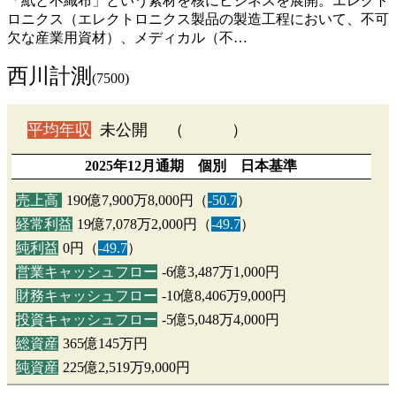
「紙と不織布」という素材を核にビジネスを展開。エレクト
ロニクス（エレクトロニクス製品の製造工程において、不可
欠な産業用資材）、メディカル（不…
西川計測
(7500)
平均年収
未公開 （ ）
2025年12月通期 個別 日本基準
売上高
190億7,900万8,000円（
-50.7
）
経常利益
19億7,078万2,000円（
-49.7
）
純利益
0円（
-49.7
）
営業キャッシュフロー
-6億3,487万1,000円
財務キャッシュフロー
-10億8,406万9,000円
投資キャッシュフロー
-5億5,048万4,000円
総資産
365億145万円
純資産
225億2,519万9,000円