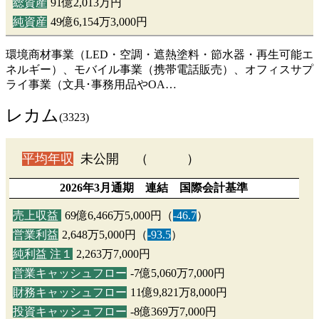
総資産
91億2,013万円
純資産
49億6,154万3,000円
環境商材事業（LED・空調・遮熱塗料・節水器・再生可能エ
ネルギー）、モバイル事業（携帯電話販売）、オフィスサプ
ライ事業（文具･事務用品やOA…
レカム
(3323)
平均年収
未公開 （ ）
2026年3月通期 連結 国際会計基準
売上収益
69億6,466万5,000円（
-46.7
）
営業利益
2,648万5,000円（
-93.5
）
純利益 注１
2,263万7,000円
営業キャッシュフロー
-7億5,060万7,000円
財務キャッシュフロー
11億9,821万8,000円
投資キャッシュフロー
-8億369万7,000円