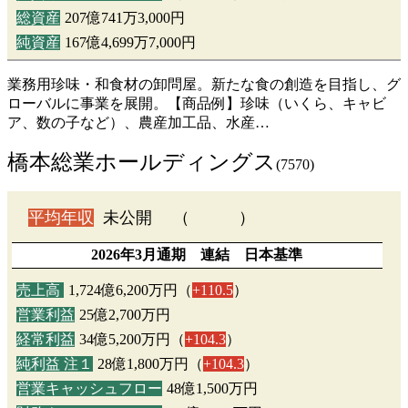
総資産
207億741万3,000円
純資産
167億4,699万7,000円
業務用珍味・和食材の卸問屋。新たな食の創造を目指し、グ
ローバルに事業を展開。【商品例】珍味（いくら、キャビ
ア、数の子など）、農産加工品、水産…
橋本総業ホールディングス
(7570)
平均年収
未公開 （ ）
2026年3月通期 連結 日本基準
売上高
1,724億6,200万円（
+110.5
）
営業利益
25億2,700万円
経常利益
34億5,200万円（
+104.3
）
純利益 注１
28億1,800万円（
+104.3
）
営業キャッシュフロー
48億1,500万円